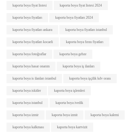
kaporta boya fiyat listesi
kaporta boya fiyat listesi 2024
kaporta boya fiyatları
kaporta boya fiyatları 2024
kaporta boya fiyatları ankara
kaporta boya fiyatları istanbul
kaporta boya fiyatları kocaeli
kaporta boya fırını fiyatları
kaporta boya fotoğraflar
kaporta boya gebze
kaporta boya hasar onarım
kaporta boya iş ilanları
kaporta boya is ilanları istanbul
kaporta boya işçilik kdv oranı
kaporta boya iskitler
kaporta boya işlemleri
kaporta boya istanbul
kaporta boya ivedik
kaporta boya izmir
kaporta boya izmit
kaporta boya kalemi
kaporta boya kalkması
kaporta boya kartvizit