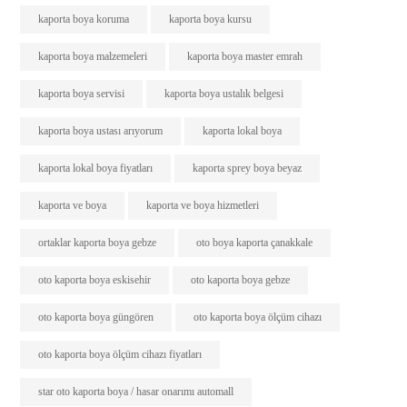
kaporta boya koruma
kaporta boya kursu
kaporta boya malzemeleri
kaporta boya master emrah
kaporta boya servisi
kaporta boya ustalık belgesi
kaporta boya ustası arıyorum
kaporta lokal boya
kaporta lokal boya fiyatları
kaporta sprey boya beyaz
kaporta ve boya
kaporta ve boya hizmetleri
ortaklar kaporta boya gebze
oto boya kaporta çanakkale
oto kaporta boya eskisehir
oto kaporta boya gebze
oto kaporta boya güngören
oto kaporta boya ölçüm cihazı
oto kaporta boya ölçüm cihazı fiyatları
star oto kaporta boya / hasar onarımı automall