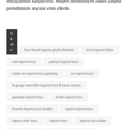
ihtiyaçlarınızı karşılıyoruz. Müşteri memnuniyeti odaklı çalışma
prensibimizle aracınız emin ellerde.
Et
ik
etl
er
boya hasarlı kaporta göçük düzeltme
boya kaporta bakım
cam kaporta boya
çankaya kaporta boya
ceylan oto kaporta boya gaziantep
cnr kaporta boya
dr.garage motosiklet kaporta boya & hasar onarımı
gaziantep kaporta boya
hicabi kaporta boya
hyundai kaporta boya fiyatları
ısparta kaporta boya
kaporta astar boya
kaporta boya
kaporta boya adana