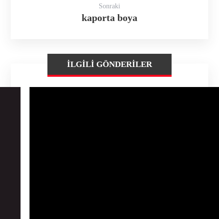
Sonraki
kaporta boya
İLGILI GÖNDERILER