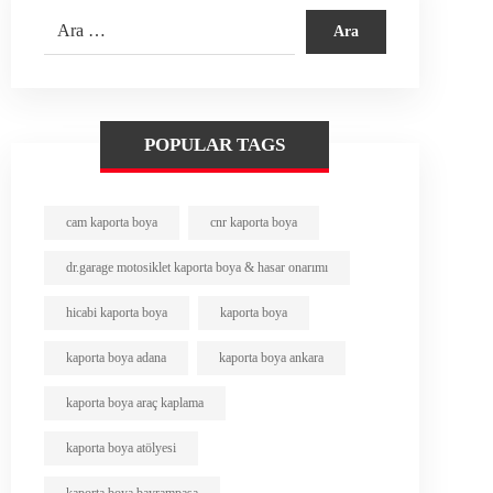
POPULAR TAGS
cam kaporta boya
cnr kaporta boya
dr.garage motosiklet kaporta boya & hasar onarımı
hicabi kaporta boya
kaporta boya
kaporta boya adana
kaporta boya ankara
kaporta boya araç kaplama
kaporta boya atölyesi