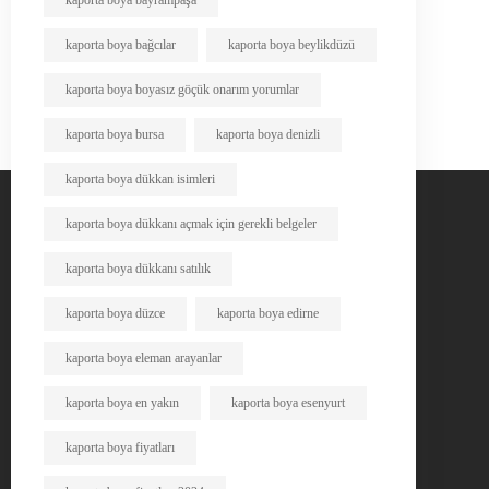
kaporta boya bayrampaşa
kaporta boya bağcılar
kaporta boya beylikdüzü
kaporta boya boyasız göçük onarım yorumlar
kaporta boya bursa
kaporta boya denizli
kaporta boya dükkan isimleri
kaporta boya dükkanı açmak için gerekli belgeler
kaporta boya dükkanı satılık
kaporta boya düzce
kaporta boya edirne
kaporta boya eleman arayanlar
kaporta boya en yakın
kaporta boya esenyurt
kaporta boya fiyatları