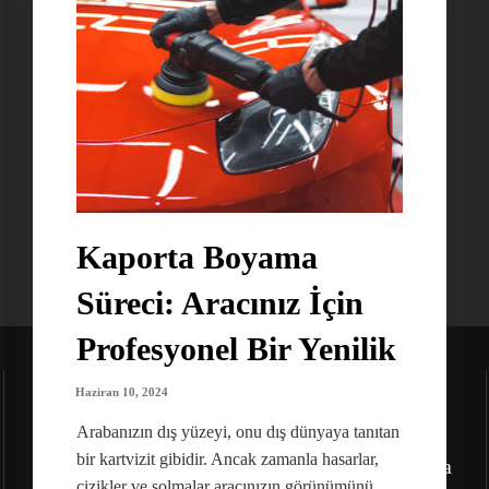
Kaporta Boyama
Süreci: Aracınız İçin
Profesyonel Bir Yenilik
Haziran 10, 2024
Arabanızın dış yüzeyi, onu dış dünyaya tanıtan
Adres:
bir kartvizit gibidir. Ancak zamanla hasarlar,
Bahçekapı, 2549. Sk. Etimesgut/Ankara
çizikler ve solmalar aracınızın görünümünü