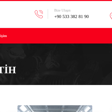
Bize Ulaşın
+90 533 382 81 90
tişim
TIH