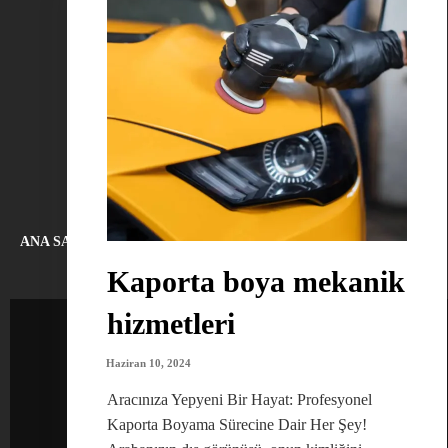
ANA SAYFA
HAKKIMIZDA
BLOG
İLETIŞIM
Kaporta boya mekanik
hizmetleri
Haziran 10, 2024
Aracınıza Yepyeni Bir Hayat: Profesyonel
İLETİŞİM
Kaporta Boyama Sürecine Dair Her Şey!
+90 533 382 81 90