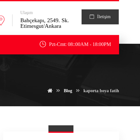
Ulaşım
İletişim
Bahçekapı, 2549. Sk.
Etimesgut/Ankara
Pzt-Cmt: 08::00AM - 18:00PM
Blog
kaporta boya fatih