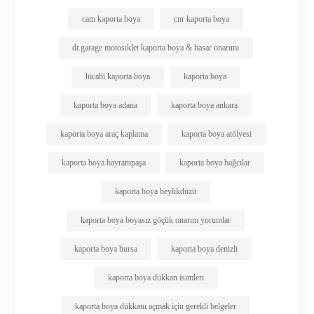
cam kaporta boya
cnr kaporta boya
dr.garage motosiklet kaporta boya & hasar onarımı
hicabi kaporta boya
kaporta boya
kaporta boya adana
kaporta boya ankara
kaporta boya araç kaplama
kaporta boya atölyesi
kaporta boya bayrampaşa
kaporta boya bağcılar
kaporta boya beylikdüzü
kaporta boya boyasız göçük onarım yorumlar
kaporta boya bursa
kaporta boya denizli
kaporta boya dükkan isimleri
kaporta boya dükkanı açmak için gerekli belgeler