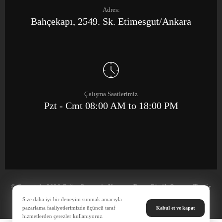
Adres:
Bahçekapı, 2549. Sk. Etimesgut/Ankara
Çalışma Saatlerimiz
Pzt - Cmt 08:00 AM to 18:00 PM
© Copyright 2026
Çağrı Otomotiv Kaporta Boya Göçük Onarım Tamir
Merkezi
Size daha iyi bir deneyim sunmak amacıyla
pazarlama faaliyetlerimizde üçüncü taraf
Kabul et ve kapat
hizmetlerden çerezler kullanıyoruz.