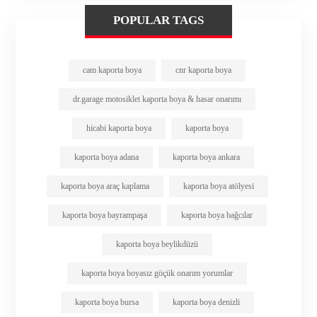
POPULAR TAGS
cam kaporta boya
cnr kaporta boya
dr.garage motosiklet kaporta boya & hasar onarımı
hicabi kaporta boya
kaporta boya
kaporta boya adana
kaporta boya ankara
kaporta boya araç kaplama
kaporta boya atölyesi
kaporta boya bayrampaşa
kaporta boya bağcılar
kaporta boya beylikdüzü
kaporta boya boyasız göçük onarım yorumlar
kaporta boya bursa
kaporta boya denizli