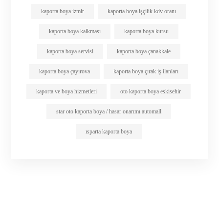
kaporta boya izmir
kaporta boya işçilik kdv oranı
kaporta boya kalkması
kaporta boya kursu
kaporta boya servisi
kaporta boya çanakkale
kaporta boya çayırova
kaporta boya çırak iş ilanları
kaporta ve boya hizmetleri
oto kaporta boya eskisehir
star oto kaporta boya / hasar onarımı automall
ısparta kaporta boya