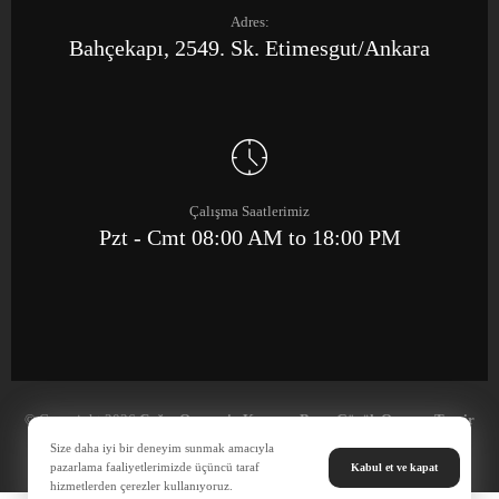
Adres:
Bahçekapı, 2549. Sk. Etimesgut/Ankara
Çalışma Saatlerimiz
Pzt - Cmt 08:00 AM to 18:00 PM
© Copyright 2026
Çağrı Otomotiv Kaporta Boya Göçük Onarım Tamir
Merkezi
Size daha iyi bir deneyim sunmak amacıyla
pazarlama faaliyetlerimizde üçüncü taraf
Kabul et ve kapat
hizmetlerden çerezler kullanıyoruz.