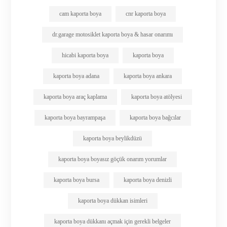
cam kaporta boya
cnr kaporta boya
dr.garage motosiklet kaporta boya & hasar onarımı
hicabi kaporta boya
kaporta boya
kaporta boya adana
kaporta boya ankara
kaporta boya araç kaplama
kaporta boya atölyesi
kaporta boya bayrampaşa
kaporta boya bağcılar
kaporta boya beylikdüzü
kaporta boya boyasız göçük onarım yorumlar
kaporta boya bursa
kaporta boya denizli
kaporta boya dükkan isimleri
kaporta boya dükkanı açmak için gerekli belgeler