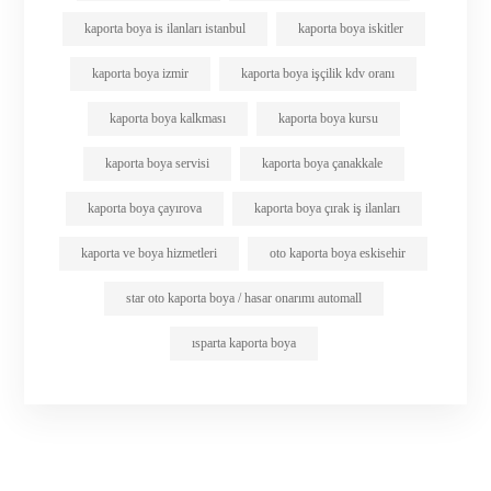
kaporta boya is ilanları istanbul
kaporta boya iskitler
kaporta boya izmir
kaporta boya işçilik kdv oranı
kaporta boya kalkması
kaporta boya kursu
kaporta boya servisi
kaporta boya çanakkale
kaporta boya çayırova
kaporta boya çırak iş ilanları
kaporta ve boya hizmetleri
oto kaporta boya eskisehir
star oto kaporta boya / hasar onarımı automall
ısparta kaporta boya