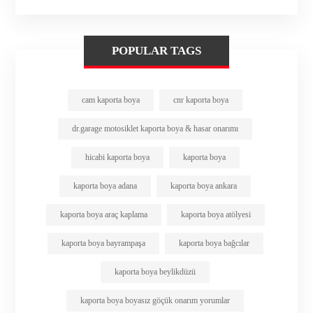
POPULAR TAGS
cam kaporta boya
cnr kaporta boya
dr.garage motosiklet kaporta boya & hasar onarımı
hicabi kaporta boya
kaporta boya
kaporta boya adana
kaporta boya ankara
kaporta boya araç kaplama
kaporta boya atölyesi
kaporta boya bayrampaşa
kaporta boya bağcılar
kaporta boya beylikdüzü
kaporta boya boyasız göçük onarım yorumlar