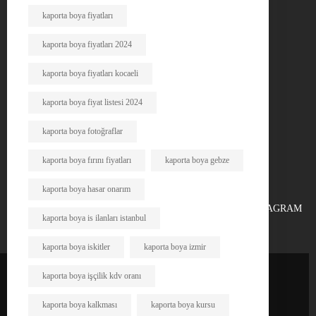
kaporta boya fiyatları
kaporta boya fiyatları 2024
kaporta boya fiyatları kocaeli
kaporta boya fiyat listesi 2024
kaporta boya fotoğraflar
kaporta boya fırını fiyatları
kaporta boya gebze
kaporta boya hasar onarım
FACEBOOK
X
INSTAGRAM
kaporta boya is ilanları istanbul
kaporta boya iskitler
kaporta boya izmir
kaporta boya işçilik kdv oranı
kaporta boya kalkması
kaporta boya kursu