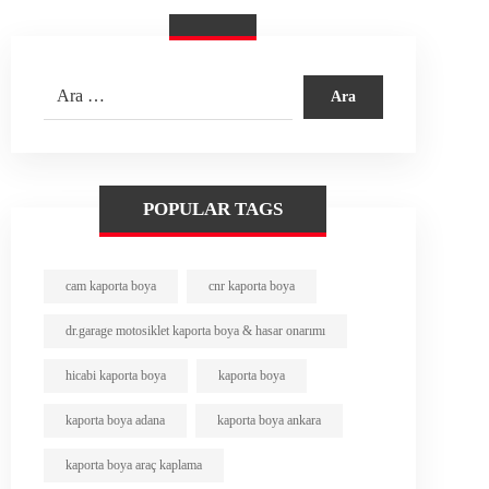
POPULAR TAGS
cam kaporta boya
cnr kaporta boya
dr.garage motosiklet kaporta boya & hasar onarımı
hicabi kaporta boya
kaporta boya
kaporta boya adana
kaporta boya ankara
kaporta boya araç kaplama