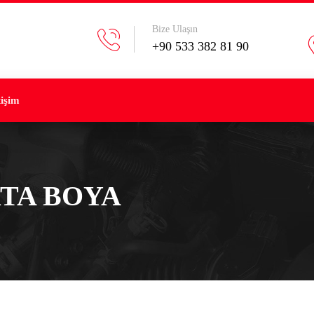
Bize Ulaşın
+90 533 382 81 90
tişim
TA BOYA