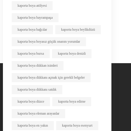
kaporta boya atölyesi
kaporta boya bayrampaşa
kaporta boya bağcılar
kaporta boya beylikdüzü
kaporta boya boyasız göçük onarım yorumlar
kaporta boya bursa
kaporta boya denizli
kaporta boya dükkan isimleri
kaporta boya dükkanı açmak için gerekli belgeler
kaporta boya dükkanı satılık
kaporta boya düzce
kaporta boya edirne
kaporta boya eleman arayanlar
kaporta boya en yakın
kaporta boya esenyurt