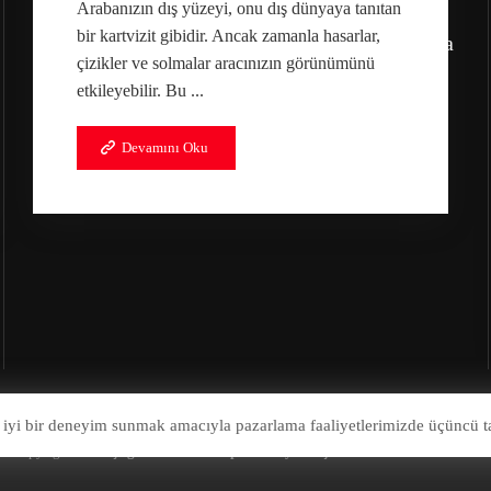
Arabanızın dış yüzeyi, onu dış dünyaya tanıtan
Adres:
bir kartvizit gibidir. Ancak zamanla hasarlar,
Bahçekapı, 2549. Sk. Etimesgut/Ankara
çizikler ve solmalar aracınızın görünümünü
etkileyebilir. Bu ...
Devamını Oku
 iyi bir deneyim sunmak amacıyla pazarlama faaliyetlerimizde üçüncü ta
© Copyright 2026
Çağrı Otomotiv Kaporta Boya Göçük Onarım Tamir Merkez