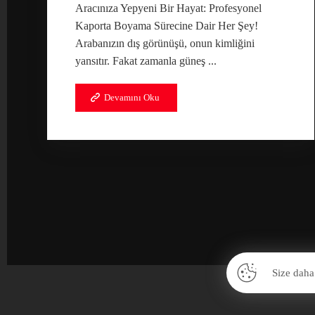
Aracınıza Yepyeni Bir Hayat: Profesyonel
İLETİŞİM
Kaporta Boyama Sürecine Dair Her Şey!
+90 533 382 81 90
Arabanızın dış görünüşü, onun kimliğini
yansıtır. Fakat zamanla güneş ...
Devamını Oku
Size daha