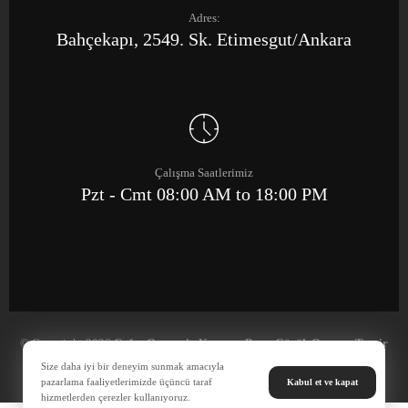
Adres:
Bahçekapı, 2549. Sk. Etimesgut/Ankara
Çalışma Saatlerimiz
Pzt - Cmt 08:00 AM to 18:00 PM
© Copyright 2026
Çağrı Otomotiv Kaporta Boya Göçük Onarım Tamir
Merkezi
Size daha iyi bir deneyim sunmak amacıyla
pazarlama faaliyetlerimizde üçüncü taraf
Kabul et ve kapat
hizmetlerden çerezler kullanıyoruz.