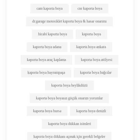
cam kaporta boya
cnr kaporta boya
dr.garage motosiklet kaporta boya & hasar onarımı
hicabi kaporta boya
kaporta boya
kaporta boya adana
kaporta boya ankara
kaporta boya araç kaplama
kaporta boya atölyesi
kaporta boya bayrampaşa
kaporta boya bağcılar
kaporta boya beylikdüzü
kaporta boya boyasız göçük onarım yorumlar
kaporta boya bursa
kaporta boya denizli
kaporta boya dükkan isimleri
kaporta boya dükkanı açmak için gerekli belgeler