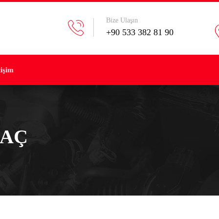
Bize Ulaşın
+90 533 382 81 90
tişim
RAÇ