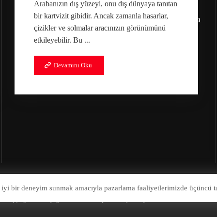
Arabanızın dış yüzeyi, onu dış dünyaya tanıtan
Adres:
bir kartvizit gibidir. Ancak zamanla hasarlar,
Bahçekapı, 2549. Sk. Etimesgut/Ankara
çizikler ve solmalar aracınızın görünümünü
etkileyebilir. Bu ...
Devamını Oku
 iyi bir deneyim sunmak amacıyla pazarlama faaliyetlerimizde üçüncü ta
© Copyright 2026
Çağrı Otomotiv Kaporta Boya Göçük Onarım Tamir Merkez