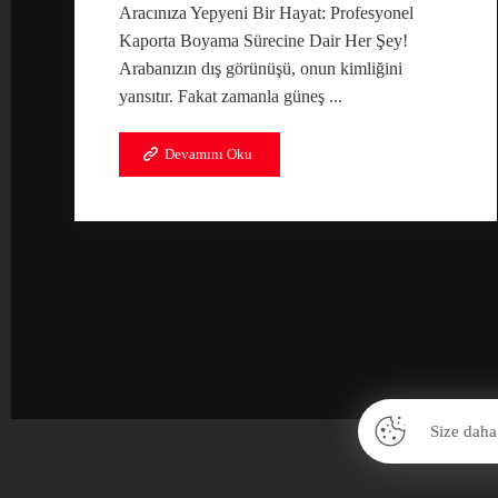
Aracınıza Yepyeni Bir Hayat: Profesyonel
İLETİŞİM
Kaporta Boyama Sürecine Dair Her Şey!
+90 533 382 81 90
Arabanızın dış görünüşü, onun kimliğini
yansıtır. Fakat zamanla güneş ...
Devamını Oku
Size daha