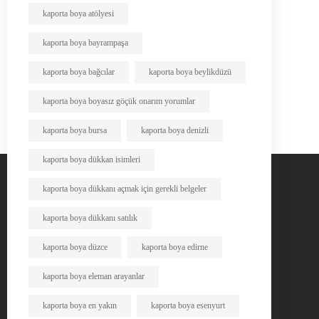
kaporta boya atölyesi
kaporta boya bayrampaşa
kaporta boya bağcılar
kaporta boya beylikdüzü
kaporta boya boyasız göçük onarım yorumlar
kaporta boya bursa
kaporta boya denizli
kaporta boya dükkan isimleri
kaporta boya dükkanı açmak için gerekli belgeler
kaporta boya dükkanı satılık
kaporta boya düzce
kaporta boya edirne
kaporta boya eleman arayanlar
kaporta boya en yakın
kaporta boya esenyurt