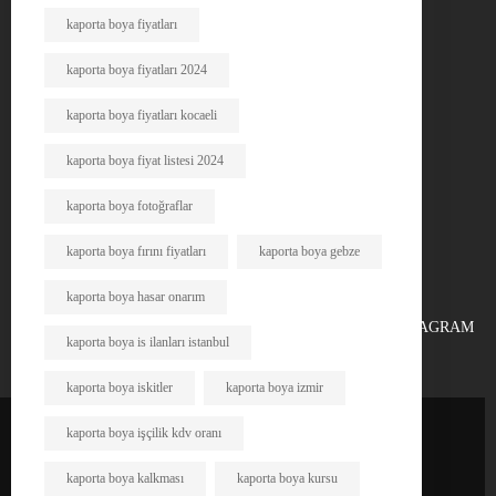
kaporta boya fiyatları
kaporta boya fiyatları 2024
kaporta boya fiyatları kocaeli
kaporta boya fiyat listesi 2024
kaporta boya fotoğraflar
kaporta boya fırını fiyatları
kaporta boya gebze
kaporta boya hasar onarım
FACEBOOK
X
INSTAGRAM
kaporta boya is ilanları istanbul
kaporta boya iskitler
kaporta boya izmir
kaporta boya işçilik kdv oranı
kaporta boya kalkması
kaporta boya kursu