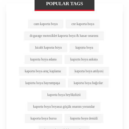
POPULAR TAGS
cam kaporta boya
cnr kaporta boya
dr.garage motosiklet kaporta boya & hasar onarımı
hicabi kaporta boya
kaporta boya
kaporta boya adana
kaporta boya ankara
kaporta boya araç kaplama
kaporta boya atölyesi
kaporta boya bayrampaşa
kaporta boya bağcılar
kaporta boya beylikdüzü
kaporta boya boyasız göçük onarım yorumlar
kaporta boya bursa
kaporta boya denizli