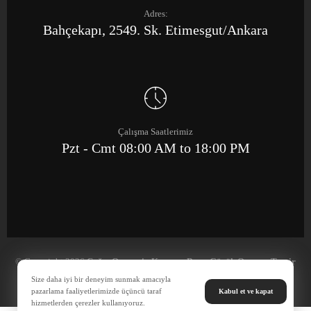
Adres:
Bahçekapı, 2549. Sk. Etimesgut/Ankara
Çalışma Saatlerimiz
Pzt - Cmt 08:00 AM to 18:00 PM
© Copyright 2026
Çağrı Otomotiv Kaporta Boya Göçük Onarım Tamir
Merkezi
Size daha iyi bir deneyim sunmak amacıyla
pazarlama faaliyetlerimizde üçüncü taraf
Kabul et ve kapat
hizmetlerden çerezler kullanıyoruz.