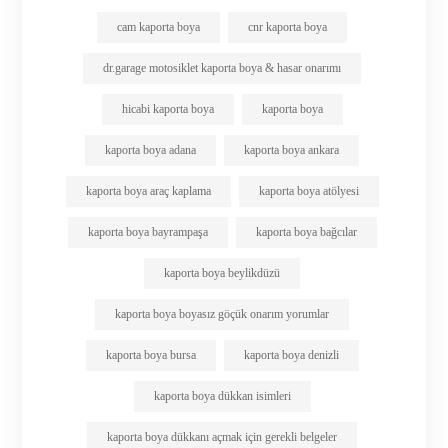
cam kaporta boya
cnr kaporta boya
dr.garage motosiklet kaporta boya & hasar onarımı
hicabi kaporta boya
kaporta boya
kaporta boya adana
kaporta boya ankara
kaporta boya araç kaplama
kaporta boya atölyesi
kaporta boya bayrampaşa
kaporta boya bağcılar
kaporta boya beylikdüzü
kaporta boya boyasız göçük onarım yorumlar
kaporta boya bursa
kaporta boya denizli
kaporta boya dükkan isimleri
kaporta boya dükkanı açmak için gerekli belgeler