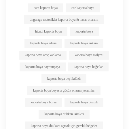
cam kaporta boya
cnr kaporta boya
dr.garage motosiklet kaporta boya & hasar onarımı
hicabi kaporta boya
kaporta boya
kaporta boya adana
kaporta boya ankara
kaporta boya araç kaplama
kaporta boya atölyesi
kaporta boya bayrampaşa
kaporta boya bağcılar
kaporta boya beylikdüzü
kaporta boya boyasız göçük onarım yorumlar
kaporta boya bursa
kaporta boya denizli
kaporta boya dükkan isimleri
kaporta boya dükkanı açmak için gerekli belgeler