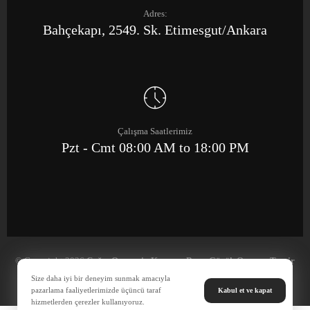
Adres:
Bahçekapı, 2549. Sk. Etimesgut/Ankara
Çalışma Saatlerimiz
Pzt - Cmt 08:00 AM to 18:00 PM
© Copyright 2026
Çağrı Otomotiv Kaporta Boya Göçük Onarım Tamir
Merkezi
Size daha iyi bir deneyim sunmak amacıyla
pazarlama faaliyetlerimizde üçüncü taraf
Kabul et ve kapat
hizmetlerden çerezler kullanıyoruz.