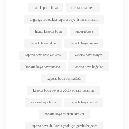
cam kaporta boya
cnr kaporta boya
dr.garage motosiklet kaporta boya & hasar onarımı
hicabi kaporta boya
kaporta boya
kaporta boya adana
kaporta boya ankara
kaporta boya araç kaplama
kaporta boya atölyesi
kaporta boya bayrampaşa
kaporta boya bağcılar
kaporta boya beylikdüzü
kaporta boya boyasız göçük onarım yorumlar
kaporta boya bursa
kaporta boya denizli
kaporta boya dükkan isimleri
kaporta boya dükkanı açmak için gerekli belgeler