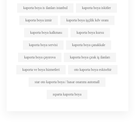
kaporta boya is ilanları istanbul
kaporta boya iskitler
kaporta boya izmir
kaporta boya işçilik kdv oranı
kaporta boya kalkması
kaporta boya kursu
kaporta boya servisi
kaporta boya çanakkale
kaporta boya çayırova
kaporta boya çırak iş ilanları
kaporta ve boya hizmetleri
oto kaporta boya eskisehir
star oto kaporta boya / hasar onarımı automall
ısparta kaporta boya