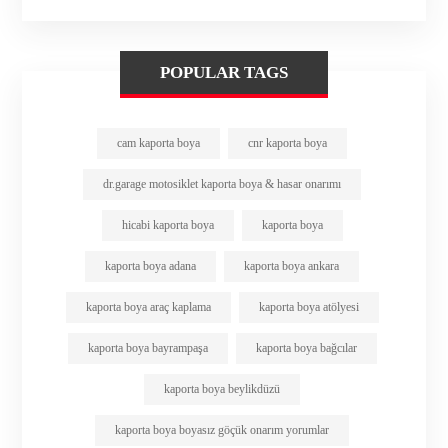
POPULAR TAGS
cam kaporta boya
cnr kaporta boya
dr.garage motosiklet kaporta boya & hasar onarımı
hicabi kaporta boya
kaporta boya
kaporta boya adana
kaporta boya ankara
kaporta boya araç kaplama
kaporta boya atölyesi
kaporta boya bayrampaşa
kaporta boya bağcılar
kaporta boya beylikdüzü
kaporta boya boyasız göçük onarım yorumlar