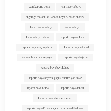
cam kaporta boya
cnr kaporta boya
dr.garage motosiklet kaporta boya & hasar onarımı
hicabi kaporta boya
kaporta boya
kaporta boya adana
kaporta boya ankara
kaporta boya araç kaplama
kaporta boya atölyesi
kaporta boya bayrampaşa
kaporta boya bağcılar
kaporta boya beylikdüzü
kaporta boya boyasız göçük onarım yorumlar
kaporta boya bursa
kaporta boya denizli
kaporta boya dükkan isimleri
kaporta boya dükkanı açmak için gerekli belgeler