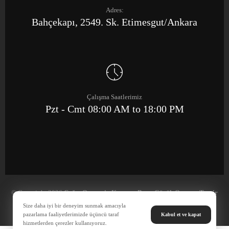
Adres:
Bahçekapı, 2549. Sk. Etimesgut/Ankara
Çalışma Saatlerimiz
Pzt - Cmt 08:00 AM to 18:00 PM
© Copyright 2026
Çağrı Otomotiv Kaporta Boya Göçük Onarım Tamir
Merkezi
Size daha iyi bir deneyim sunmak amacıyla
pazarlama faaliyetlerimizde üçüncü taraf
Kabul et ve kapat
hizmetlerden çerezler kullanıyoruz.