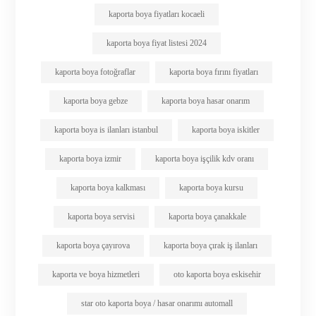
kaporta boya fiyatları kocaeli
kaporta boya fiyat listesi 2024
kaporta boya fotoğraflar
kaporta boya fırını fiyatları
kaporta boya gebze
kaporta boya hasar onarım
kaporta boya is ilanları istanbul
kaporta boya iskitler
kaporta boya izmir
kaporta boya işçilik kdv oranı
kaporta boya kalkması
kaporta boya kursu
kaporta boya servisi
kaporta boya çanakkale
kaporta boya çayırova
kaporta boya çırak iş ilanları
kaporta ve boya hizmetleri
oto kaporta boya eskisehir
star oto kaporta boya / hasar onarımı automall