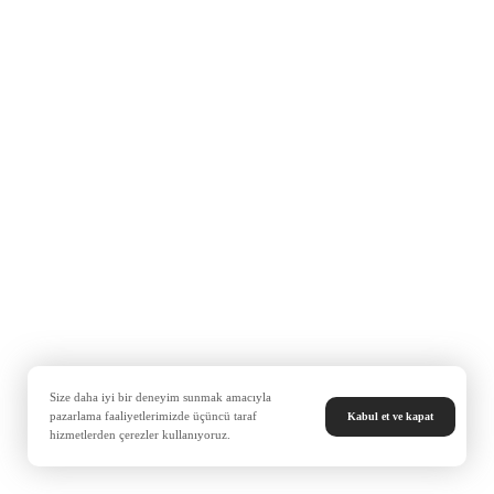
Size daha iyi bir deneyim sunmak amacıyla
pazarlama faaliyetlerimizde üçüncü taraf
Kabul et ve kapat
hizmetlerden çerezler kullanıyoruz.