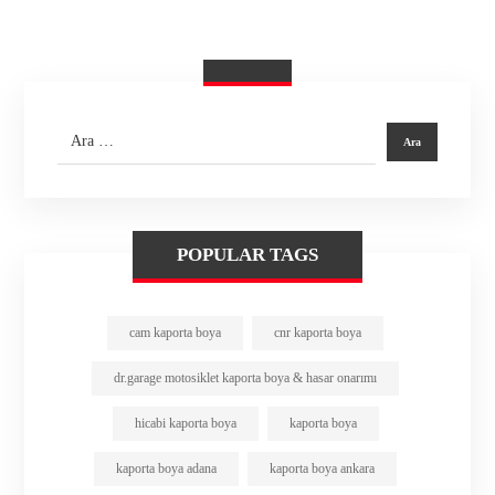
POPULAR TAGS
cam kaporta boya
cnr kaporta boya
dr.garage motosiklet kaporta boya & hasar onarımı
hicabi kaporta boya
kaporta boya
kaporta boya adana
kaporta boya ankara