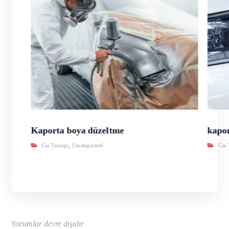
Kaporta boya düzeltme
kapor
Car Tunings
,
Uncategorized
Car 
Yorumlar devre dışıdır