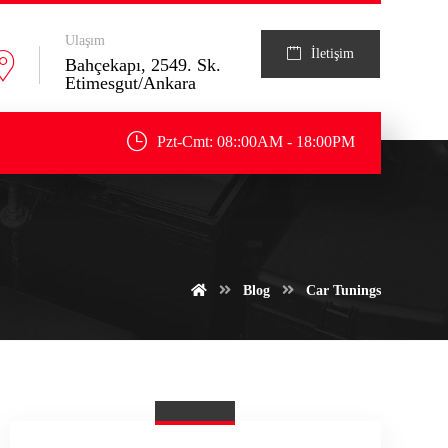
Ulaşım
İletişim
Bahçekapı, 2549. Sk.
Etimesgut/Ankara
Pzt-Cmt: 08::00AM - 18:00PM
Blog
Car Tunings