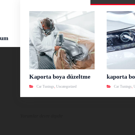
rum
Kaporta boya düzeltme
kaporta bo
Car Tunings
,
Uncategorized
Car Tunings
,
Yorumlar devre dışıdır