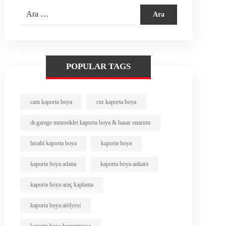
POPULAR TAGS
cam kaporta boya
cnr kaporta boya
dr.garage motosiklet kaporta boya & hasar onarımı
hicabi kaporta boya
kaporta boya
kaporta boya adana
kaporta boya ankara
kaporta boya araç kaplama
kaporta boya atölyesi