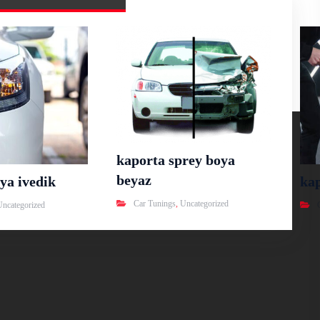
kaporta sprey boya
beyaz
ya ivedik
ka
Car Tunings
,
Uncategorized
Uncategorized