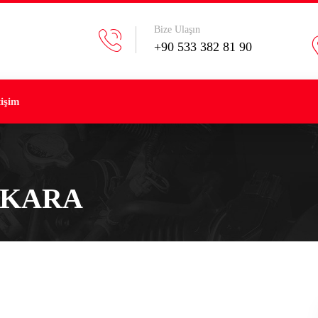
Bize Ulaşın
+90 533 382 81 90
tişim
NKARA