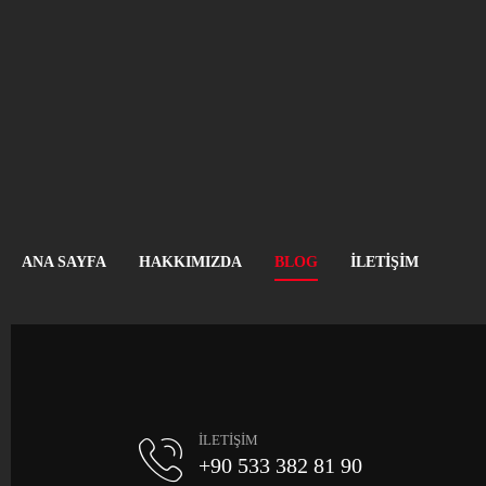
ANA SAYFA
HAKKIMIZDA
BLOG
İLETIŞIM
İLETİŞİM
+90 533 382 81 90