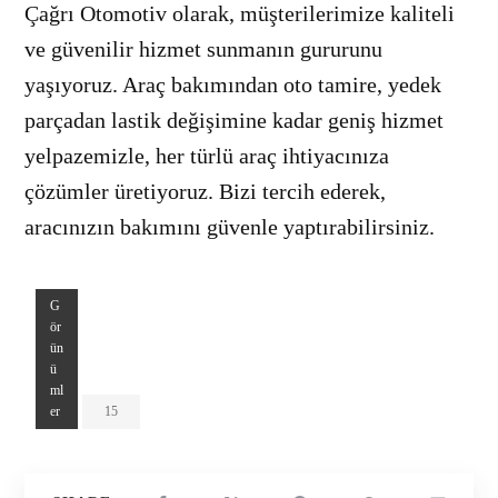
Çağrı Otomotiv olarak, müşterilerimize kaliteli
ve güvenilir hizmet sunmanın gururunu
yaşıyoruz. Araç bakımından oto tamire, yedek
parçadan lastik değişimine kadar geniş hizmet
yelpazemizle, her türlü araç ihtiyacınıza
çözümler üretiyoruz. Bizi tercih ederek,
aracınızın bakımını güvenle yaptırabilirsiniz.
G
ör
ün
ü
ml
er
15