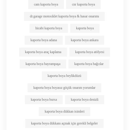
cam kaporta boya
cnr kaporta boya
dr.garage motosiklet kaporta boya & hasar onarımı
hicabi kaporta boya
kaporta boya
kaporta boya adana
kaporta boya ankara
kaporta boya araç kaplama
kaporta boya atölyesi
kaporta boya bayrampaşa
kaporta boya bağcılar
kaporta boya beylikdüzü
kaporta boya boyasız göçük onarım yorumlar
kaporta boya bursa
kaporta boya denizli
kaporta boya dükkan isimleri
kaporta boya dükkanı açmak için gerekli belgeler