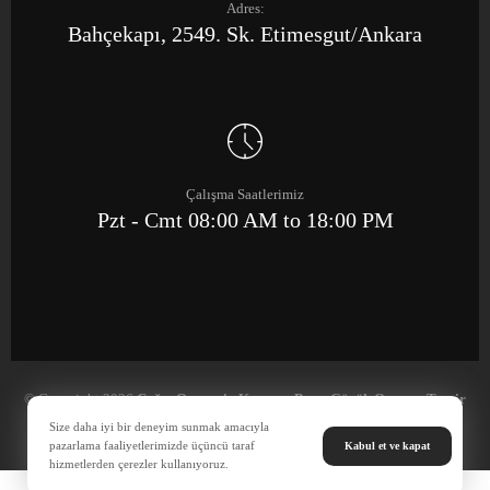
Adres:
Bahçekapı, 2549. Sk. Etimesgut/Ankara
Çalışma Saatlerimiz
Pzt - Cmt 08:00 AM to 18:00 PM
© Copyright 2026
Çağrı Otomotiv Kaporta Boya Göçük Onarım Tamir
Merkezi
Size daha iyi bir deneyim sunmak amacıyla
pazarlama faaliyetlerimizde üçüncü taraf
Kabul et ve kapat
hizmetlerden çerezler kullanıyoruz.