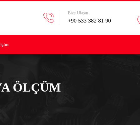
Bize Ulaşın
+90 533 382 81 90
tişim
YA ÖLÇÜM