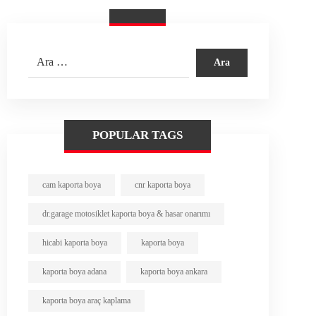
POPULAR TAGS
cam kaporta boya
cnr kaporta boya
dr.garage motosiklet kaporta boya & hasar onarımı
hicabi kaporta boya
kaporta boya
kaporta boya adana
kaporta boya ankara
kaporta boya araç kaplama