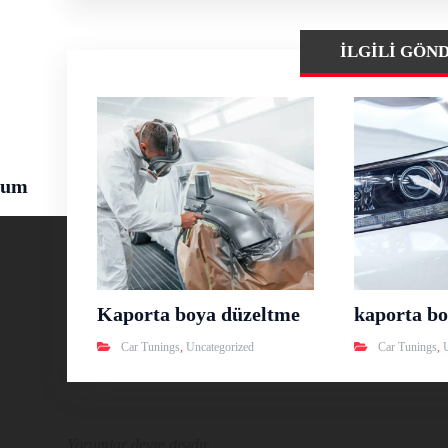
İLGILI GÖN
rum
Kaporta boya düzeltme
kaporta bo
Car Tunings
,
Uncategorized
Car Tunings
,
Yorumlar devre dışıdır