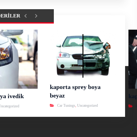
DERILER
kaporta sprey boya
beyaz
ya ivedik
ka
Car Tunings
,
Uncategorized
Uncategorized