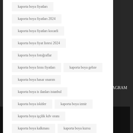
kaporta boya fiyatları
kaporta boya fiyatları 2024
kaporta boya fiyatları kocaeli
kaporta boya fiyat listesi 2024
kaporta boya fotoğraflar
kaporta boya fırını fiyatları
kaporta boya gebze
kaporta boya hasar onarım
FACEBOOK
X
INSTAGRAM
kaporta boya is ilanları istanbul
kaporta boya iskitler
kaporta boya izmir
kaporta boya işçilik kdv oranı
kaporta boya kalkması
kaporta boya kursu