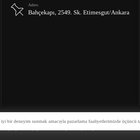
Adres:
Bahçekapı, 2549. Sk. Etimesgut/Ankara
 iyi bir deneyim sunmak amacıyla pazarlama faaliyetlerimizde üçüncü ta
© Copyright 2026
Çağrı Otomotiv Kaporta Boya Göçük Onarım Tamir Merkez