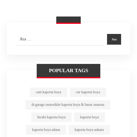
POPULAR TAGS
cam kaporta boya
cnr kaporta boya
dr.garage motosiklet kaporta boya & hasar onarımı
hicabi kaporta boya
kaporta boya
kaporta boya adana
kaporta boya ankara