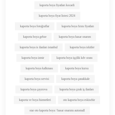
kaporta boya fiyatları kocaeli
kaporta boya fiyat listesi 2024
kaporta boya fotoğraflar
kaporta boya fırını fiyatları
kaporta boya gebze
kaporta boya hasar onarım
kaporta boya is ilanları istanbul
kaporta boya iskitler
kaporta boya izmir
kaporta boya işçilik kdv oranı
kaporta boya kalkması
kaporta boya kursu
kaporta boya servisi
kaporta boya çanakkale
kaporta boya çayırova
kaporta boya çırak iş ilanları
kaporta ve boya hizmetleri
oto kaporta boya eskisehir
star oto kaporta boya / hasar onarımı automall