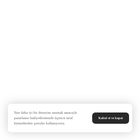
Size daha iyi bir deneyim sunmak amacıyla
pazarlama faaliyetlerimizde üçüncü taraf
Kabul et ve kapat
hizmetlerden çerezler kullanıyoruz.