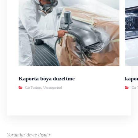
Kaporta boya düzeltme
kapor
Car Tunings
,
Uncategorized
Car 
Yorumlar devre dışıdır