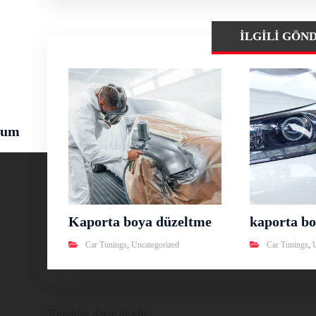
İLGILI GÖN
rum
Kaporta boya düzeltme
kaporta bo
Car Tunings
,
Uncategorized
Car Tunings
,
Yorumlar devre dışıdır