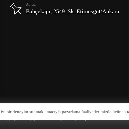
Adres:
Bahçekapı, 2549. Sk. Etimesgut/Ankara
 iyi bir deneyim sunmak amacıyla pazarlama faaliyetlerimizde üçüncü ta
© Copyright 2026
Çağrı Otomotiv Kaporta Boya Göçük Onarım Tamir Merkez