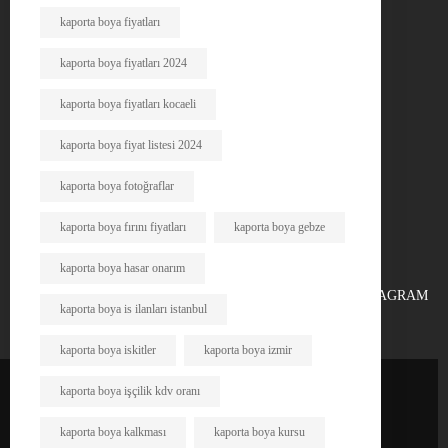
kaporta boya fiyatları
kaporta boya fiyatları 2024
kaporta boya fiyatları kocaeli
kaporta boya fiyat listesi 2024
kaporta boya fotoğraflar
kaporta boya fırını fiyatları
kaporta boya gebze
kaporta boya hasar onarım
FACEBOOK
X
INSTAGRAM
kaporta boya is ilanları istanbul
kaporta boya iskitler
kaporta boya izmir
kaporta boya işçilik kdv oranı
kaporta boya kalkması
kaporta boya kursu