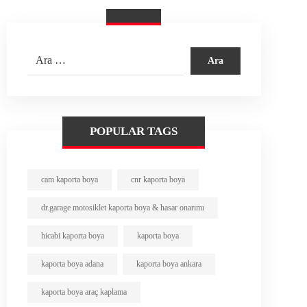
POPULAR TAGS
cam kaporta boya
cnr kaporta boya
dr.garage motosiklet kaporta boya & hasar onarımı
hicabi kaporta boya
kaporta boya
kaporta boya adana
kaporta boya ankara
kaporta boya araç kaplama