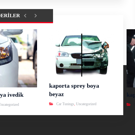
DERILER
kaporta sprey boya
beyaz
ya ivedik
ka
Car Tunings
,
Uncategorized
Uncategorized