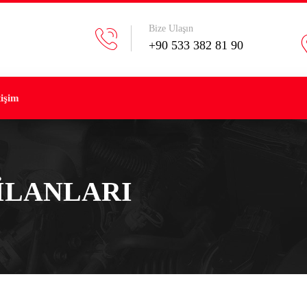
Bize Ulaşın
+90 533 382 81 90
tişim
 ILANLARI