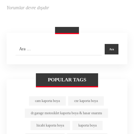
Yorumlar devre dışıdır
POPULAR TAGS
cam kaporta boya
cnr kaporta boya
dr.garage motosiklet kaporta boya & hasar onarımı
hicabi kaporta boya
kaporta boya