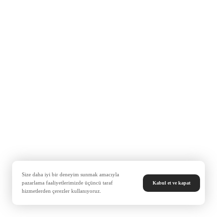
Size daha iyi bir deneyim sunmak amacıyla
pazarlama faaliyetlerimizde üçüncü taraf
Kabul et ve kapat
hizmetlerden çerezler kullanıyoruz.