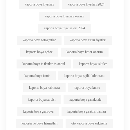
kaporta boya fiyatları
kaporta boya fiyatları 2024
kaporta boya fiyatları kocaeli
kaporta boya fiyat listesi 2024
kaporta boya fotoğraflar
kaporta boya fırını fiyatları
kaporta boya gebze
kaporta boya hasar onarım
kaporta boya is ilanları istanbul
kaporta boya iskitler
kaporta boya izmir
kaporta boya işçilik kdv oranı
kaporta boya kalkması
kaporta boya kursu
kaporta boya servisi
kaporta boya çanakkale
kaporta boya çayırova
kaporta boya çırak iş ilanları
kaporta ve boya hizmetleri
oto kaporta boya eskisehir