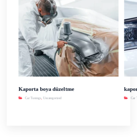
Kaporta boya düzeltme
kapor
Car Tunings
,
Uncategorized
Car 