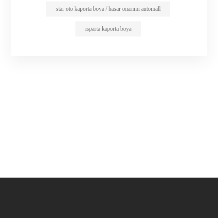
star oto kaporta boya / hasar onarımı automall
ısparta kaporta boya