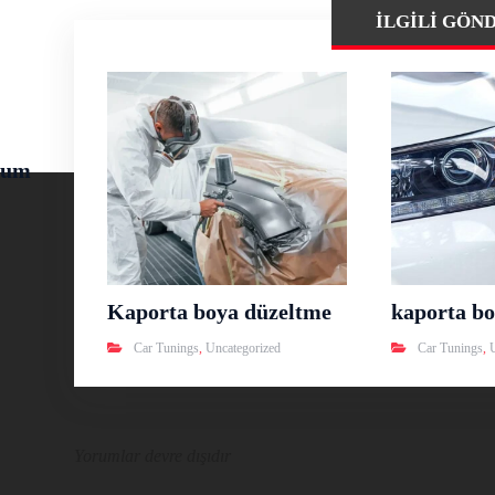
İLGILI GÖN
rum
Kaporta boya düzeltme
kaporta bo
Car Tunings
,
Uncategorized
Car Tunings
,
Yorumlar devre dışıdır