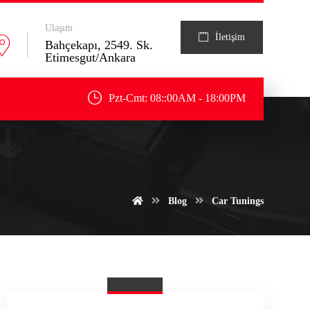
Ulaşım
İletişim
Bahçekapı, 2549. Sk.
Etimesgut/Ankara
Pzt-Cmt: 08::00AM - 18:00PM
Blog
Car Tunings