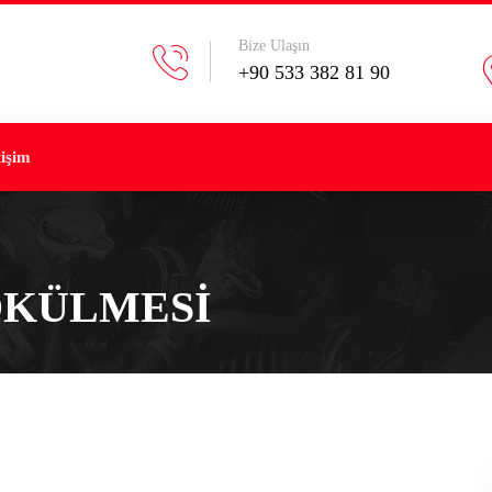
Bize Ulaşın
+90 533 382 81 90
tişim
ÖKÜLMESI