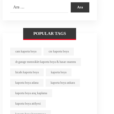
POPULAR TAGS
cam kaporta boya
cnr kaporta boya
dr.garage motosiklet kaporta boya & hasar onarımı
hicabi kaporta boya
kaporta boya
kaporta boya adana
kaporta boya ankara
kaporta boya araç kaplama
kaporta boya atölyesi