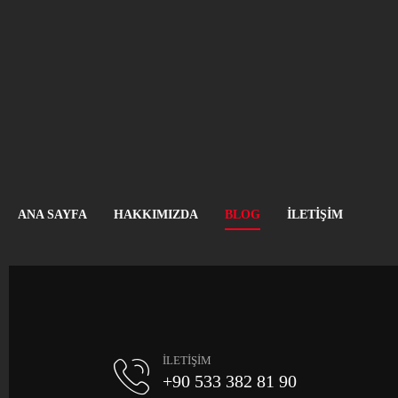
ANA SAYFA
HAKKIMIZDA
BLOG
İLETIŞIM
İLETİŞİM
+90 533 382 81 90