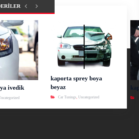
DERILER
kaporta sprey boya
beyaz
ya ivedik
ka
Car Tunings
,
Uncategorized
Uncategorized