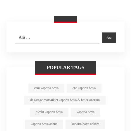
POPULAR TAGS
cam kaporta boya
cnr kaporta boya
dr.garage motosiklet kaporta boya & hasar onarımı
hicabi kaporta boya
kaporta boya
kaporta boya adana
kaporta boya ankara