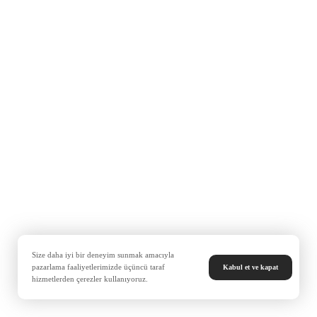
Size daha iyi bir deneyim sunmak amacıyla
pazarlama faaliyetlerimizde üçüncü taraf
Kabul et ve kapat
hizmetlerden çerezler kullanıyoruz.