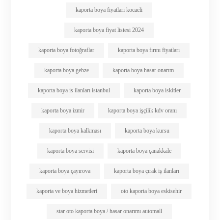
kaporta boya fiyatları kocaeli
kaporta boya fiyat listesi 2024
kaporta boya fotoğraflar
kaporta boya fırını fiyatları
kaporta boya gebze
kaporta boya hasar onarım
kaporta boya is ilanları istanbul
kaporta boya iskitler
kaporta boya izmir
kaporta boya işçilik kdv oranı
kaporta boya kalkması
kaporta boya kursu
kaporta boya servisi
kaporta boya çanakkale
kaporta boya çayırova
kaporta boya çırak iş ilanları
kaporta ve boya hizmetleri
oto kaporta boya eskisehir
star oto kaporta boya / hasar onarımı automall