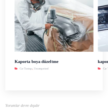
Kaporta boya düzeltme
kapor
Car Tunings
,
Uncategorized
Car 
Yorumlar devre dışıdır