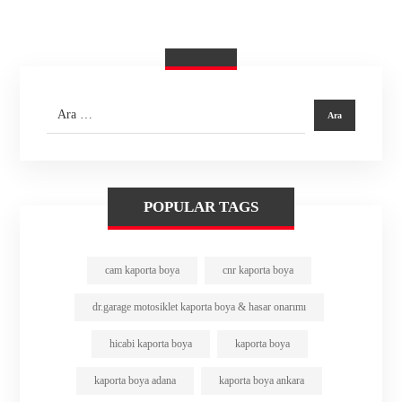
POPULAR TAGS
cam kaporta boya
cnr kaporta boya
dr.garage motosiklet kaporta boya & hasar onarımı
hicabi kaporta boya
kaporta boya
kaporta boya adana
kaporta boya ankara