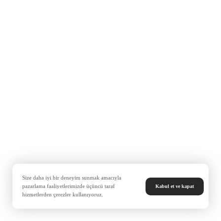
Size daha iyi bir deneyim sunmak amacıyla
pazarlama faaliyetlerimizde üçüncü taraf
Kabul et ve kapat
hizmetlerden çerezler kullanıyoruz.