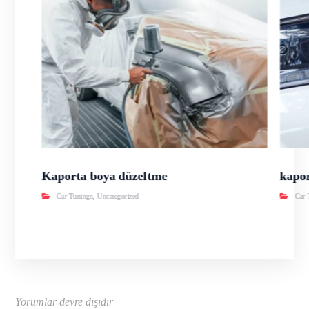
Kaporta boya düzeltme
kapor
Car Tunings
,
Uncategorized
Car 
Yorumlar devre dışıdır