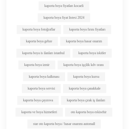
kaporta boya fiyatları kocaeli
kaporta boya fiyat listesi 2024
kaporta boya fotoğraflar
kaporta boya fırını fiyatları
kaporta boya gebze
kaporta boya hasar onarım
kaporta boya is ilanları istanbul
kaporta boya iskitler
kaporta boya izmir
kaporta boya işçilik kdv oranı
kaporta boya kalkması
kaporta boya kursu
kaporta boya servisi
kaporta boya çanakkale
kaporta boya çayırova
kaporta boya çırak iş ilanları
kaporta ve boya hizmetleri
oto kaporta boya eskisehir
star oto kaporta boya / hasar onarımı automall