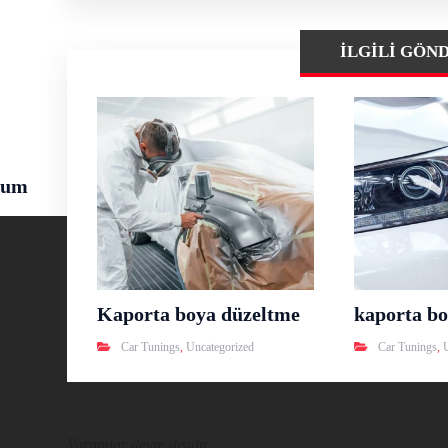
İLGILI GÖN
rum
Kaporta boya düzeltme
kaporta bo
Car Tunings
,
Uncategorized
Car Tunings
,
Yorumlar devre dışıdır