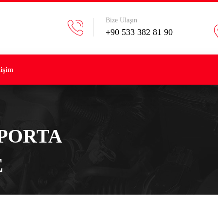
Bize Ulaşın
+90 533 382 81 90
tişim
PORTA
E