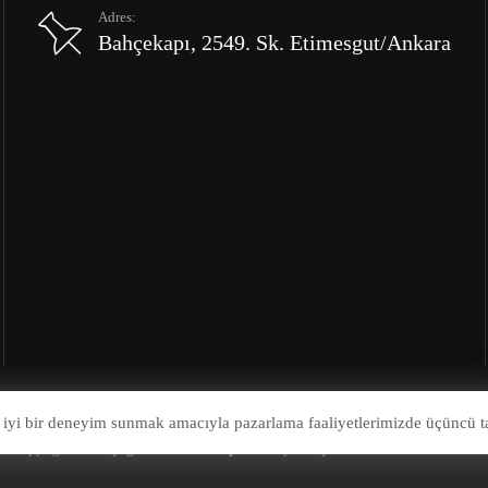
Adres:
Bahçekapı, 2549. Sk. Etimesgut/Ankara
 iyi bir deneyim sunmak amacıyla pazarlama faaliyetlerimizde üçüncü ta
© Copyright 2026
Çağrı Otomotiv Kaporta Boya Göçük Onarım Tamir Merkez