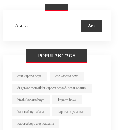
POPULAR TAGS
cam kaporta boya
cnr kaporta boya
dr.garage motosiklet kaporta boya & hasar onarımı
hicabi kaporta boya
kaporta boya
kaporta boya adana
kaporta boya ankara
kaporta boya araç kaplama