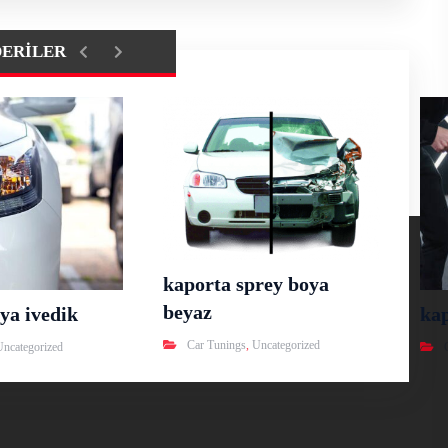
DERILER
kaporta sprey boya
beyaz
ya ivedik
ka
Car Tunings
,
Uncategorized
Uncategorized