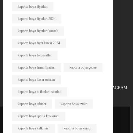
kaporta boya fiyatları
kaporta boya fiyatları 2024
kaporta boya fiyatları kocaeli
kaporta boya fiyat listesi 2024
kaporta boya fotoğraflar
kaporta boya fırını fiyatları
kaporta boya gebze
kaporta boya hasar onarım
FACEBOOK
X
INSTAGRAM
kaporta boya is ilanları istanbul
kaporta boya iskitler
kaporta boya izmir
kaporta boya işçilik kdv oranı
kaporta boya kalkması
kaporta boya kursu