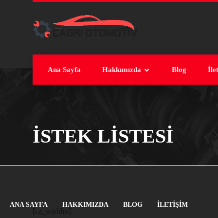
Ana Sayfa
Hakkımızda
Blog
İle
İSTEK LISTESI
ANA SAYFA
HAKKIMIZDA
BLOG
İLETIŞIM
[cz_wishlist]