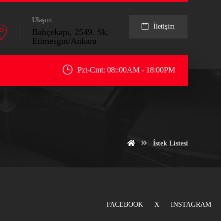
Ulaşım
İletişim
Bahçekapı, 2549. Sk.
Etimesgut/Ankara
Pzt-Cmt: 08::00AM - 18:00PM
İstek Listesi
FACEBOOK
X
INSTAGRAM