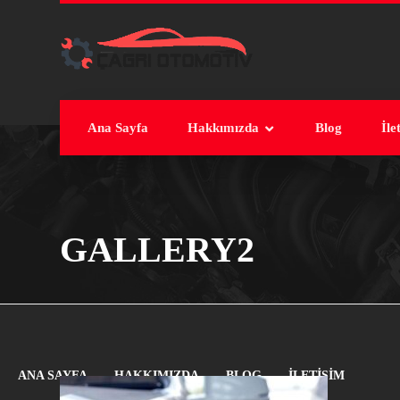
Ana Sayfa
Hakkımızda
Blog
İle
GALLERY2
ANA SAYFA
HAKKIMIZDA
BLOG
İLETIŞIM