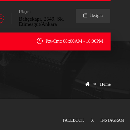
Ulaşım
İletişim
Bahçekapı, 2549. Sk.
Etimesgut/Ankara
Pzt-Cmt: 08::00AM - 18:00PM
Home
FACEBOOK
X
INSTAGRAM